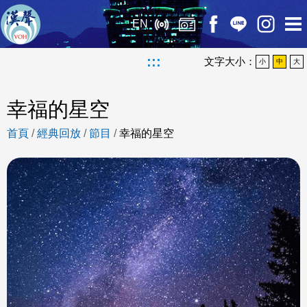
EN
:::
文字大小：
小
中
大
幸福的星空
首頁
/
經典回放
/
節目
/
幸福的星空