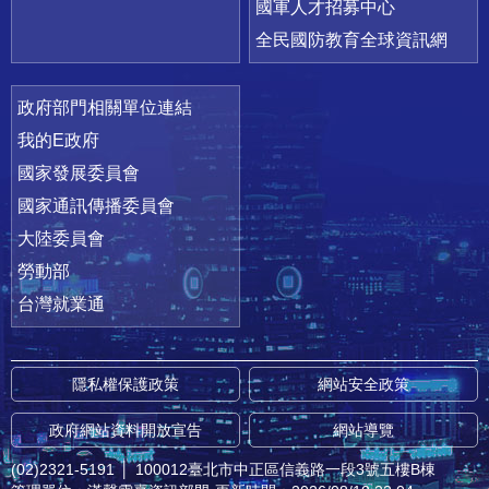
國軍人才招募中心
全民國防教育全球資訊網
政府部門相關單位連結
我的E政府
國家發展委員會
國家通訊傳播委員會
大陸委員會
勞動部
台灣就業通
隱私權保護政策
網站安全政策
政府網站資料開放宣告
網站導覽
(02)2321-5191
│
100012臺北市中正區信義路一段3號五樓B棟