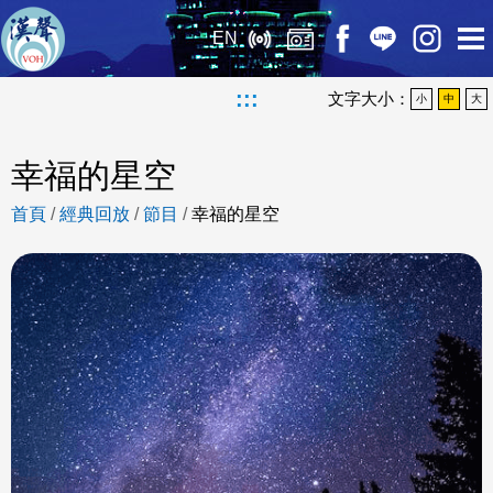
EN
:::
文字大小：
小
中
大
幸福的星空
首頁
/
經典回放
/
節目
/
幸福的星空