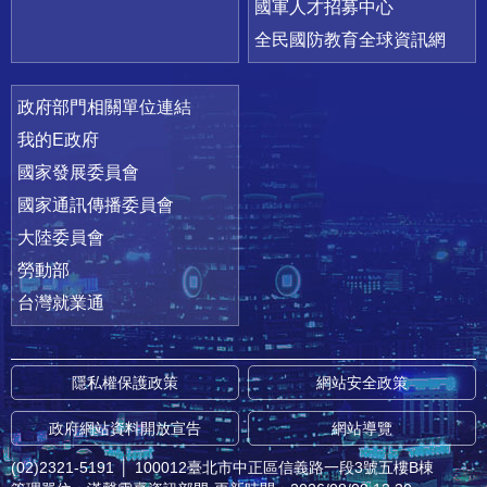
國軍人才招募中心
全民國防教育全球資訊網
政府部門相關單位連結
我的E政府
國家發展委員會
國家通訊傳播委員會
大陸委員會
勞動部
台灣就業通
隱私權保護政策
網站安全政策
政府網站資料開放宣告
網站導覽
(02)2321-5191
│
100012臺北市中正區信義路一段3號五樓B棟