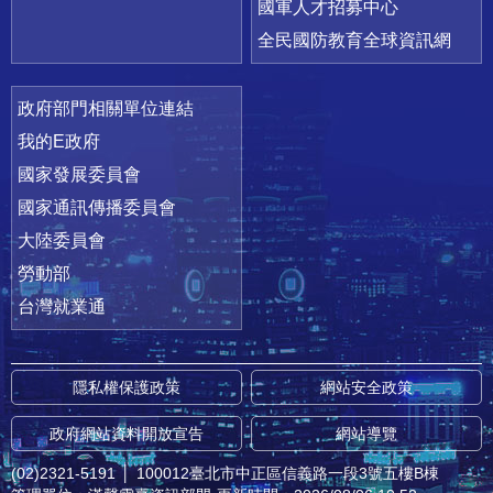
國軍人才招募中心
全民國防教育全球資訊網
政府部門相關單位連結
我的E政府
國家發展委員會
國家通訊傳播委員會
大陸委員會
勞動部
台灣就業通
隱私權保護政策
網站安全政策
政府網站資料開放宣告
網站導覽
(02)2321-5191
│
100012臺北市中正區信義路一段3號五樓B棟