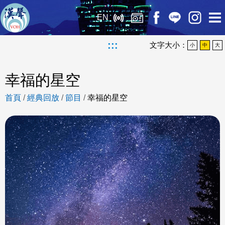
EN
:::
文字大小：
小
中
大
幸福的星空
首頁
/
經典回放
/
節目
/
幸福的星空