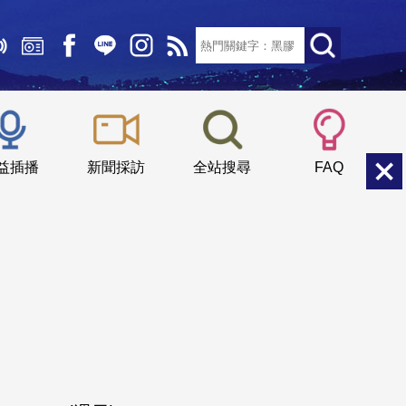
文字大小：
小
中
大
益插播
新聞採訪
全站搜尋
FAQ