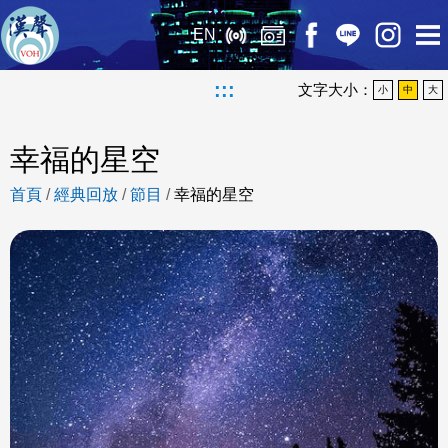
EN
:::
文字大小：
小
中
大
幸福的星空
首頁
/
經典回放
/
節目
/
幸福的星空