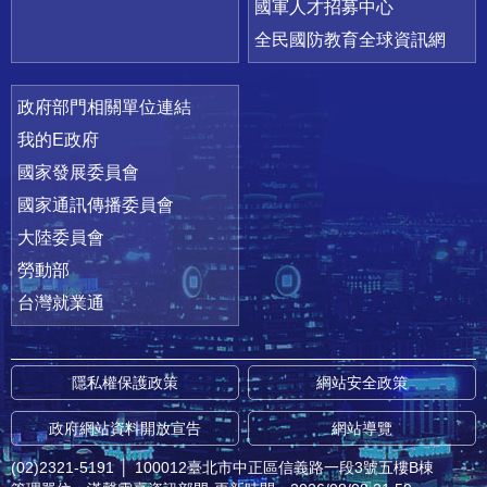
國軍人才招募中心
全民國防教育全球資訊網
政府部門相關單位連結
我的E政府
國家發展委員會
國家通訊傳播委員會
大陸委員會
勞動部
台灣就業通
隱私權保護政策
網站安全政策
政府網站資料開放宣告
網站導覽
(02)2321-5191
│
100012臺北市中正區信義路一段3號五樓B棟