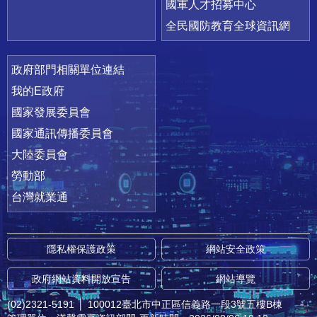
國軍人才招募中心
全民國防教育全球資訊網
政府部門相關單位連結
我的E政府
國家發展委員會
國家通訊傳播委員會
大陸委員會
勞動部
台灣就業通
隱私權保護政策
網站安全政策
政府網站資料開放宣告
網站導覽
(02)2321-5191
│
100012臺北市中正區信義路一段3號五樓B棟