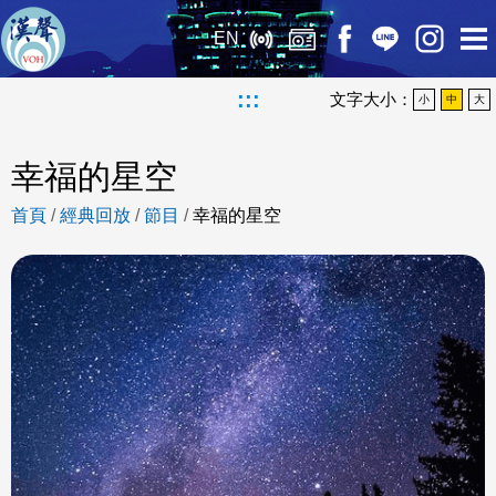
EN
:::
文字大小：
小
中
大
幸福的星空
首頁
/
經典回放
/
節目
/
幸福的星空