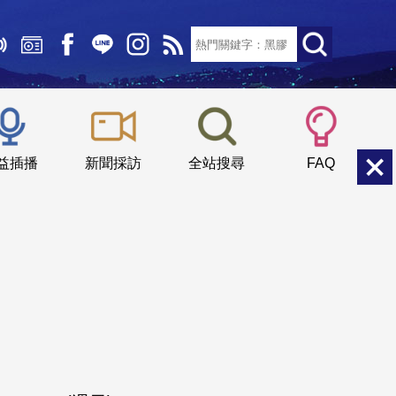
文字大小：
小
中
大
益插播
新聞採訪
全站搜尋
FAQ