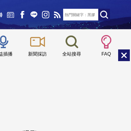
文字大小：
小
中
大
益插播
新聞採訪
全站搜尋
FAQ