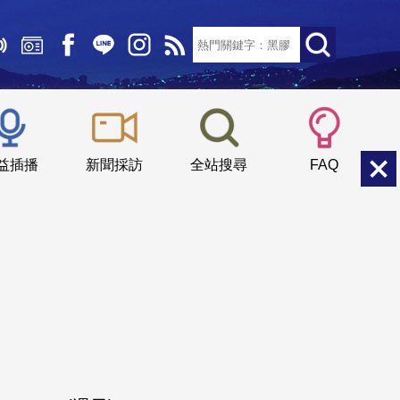
文字大小：
小
中
大
益插播
新聞採訪
全站搜尋
FAQ