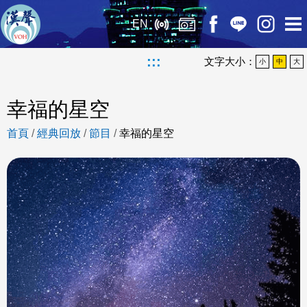
EN
:::
文字大小：
小
中
大
幸福的星空
首頁
/
經典回放
/
節目
/
幸福的星空