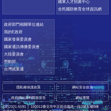
國軍人才招募中心
全民國防教育全球資訊網
政府部門相關單位連結
我的E政府
國家發展委員會
國家通訊傳播委員會
大陸委員會
勞動部
台灣就業通
隱私權保護政策
網站安全政策
政府網站資料開放宣告
網站導覽
(02)2321-5191
│
100012臺北市中正區信義路一段3號五樓B棟