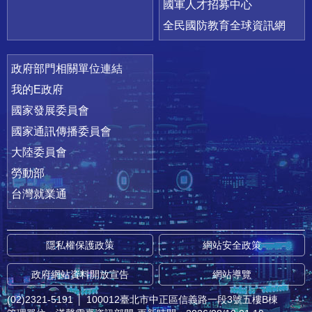
國軍人才招募中心
全民國防教育全球資訊網
政府部門相關單位連結
我的E政府
國家發展委員會
國家通訊傳播委員會
大陸委員會
勞動部
台灣就業通
隱私權保護政策
網站安全政策
政府網站資料開放宣告
網站導覽
(02)2321-5191
│
100012臺北市中正區信義路一段3號五樓B棟