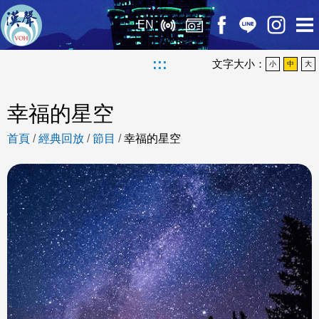
EN
:::
文字大小：
小
中
大
幸福的星空
首頁
/
經典回放
/
節目
/
幸福的星空