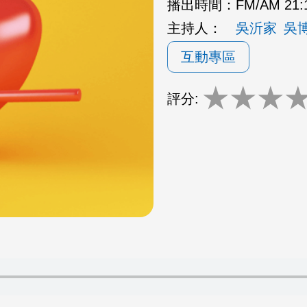
播出時間：
FM/AM 21:
主持人：
吳沂家
吳
互動專區
★
★
★
評分: