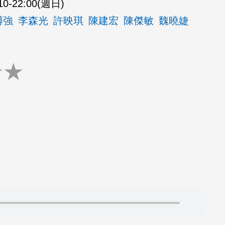
10-22:00(週日)
博強
李森光
許映琪
陳建宏
陳傑敏
魏曉婕
★
★