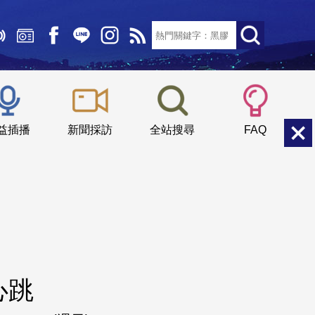
文字大小：
小
中
大
益插播
新聞採訪
全站搜尋
FAQ
心跳