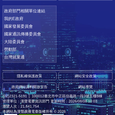
政府部門相關單位連結
我的E政府
國家發展委員會
國家通訊傳播委員會
大陸委員會
勞動部
台灣就業通
隱私權保護政策
網站安全政策
政府網站資料開放宣告
網站導覽
(02)2321-5191
│
100012臺北市中正區信義路一段3號五樓B棟
管理單位：漢聲電臺資訊部門
更新時間：2026/08/08 10:03
瀏覽人次：21,641,754
本網站為漢聲廣播電臺版權所有 © 2026