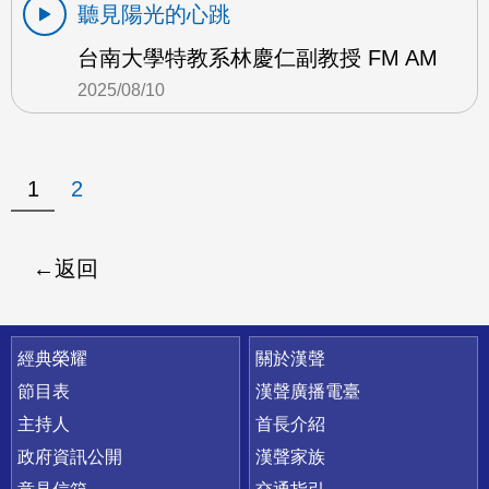
聽見陽光的心跳
台南大學特教系林慶仁副教授 FM AM
2025/08/10
1
2
返回
快速連結
經典榮耀
關於漢聲
節目表
漢聲廣播電臺
主持人
首長介紹
政府資訊公開
漢聲家族