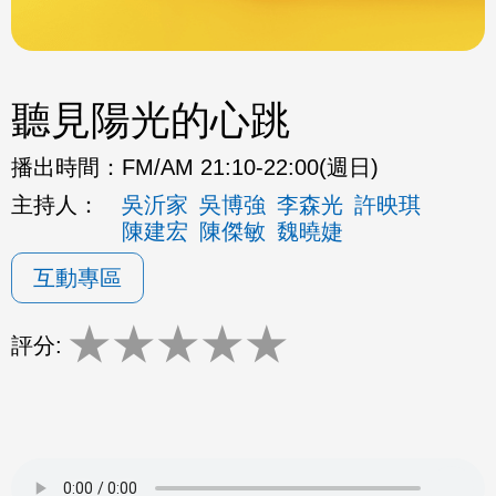
聽見陽光的心跳
播出時間：
FM/AM 21:10-22:00(週日)
主持人：
吳沂家
吳博強
李森光
許映琪
陳建宏
陳傑敏
魏曉婕
互動專區
★
★
★
★
★
評分: