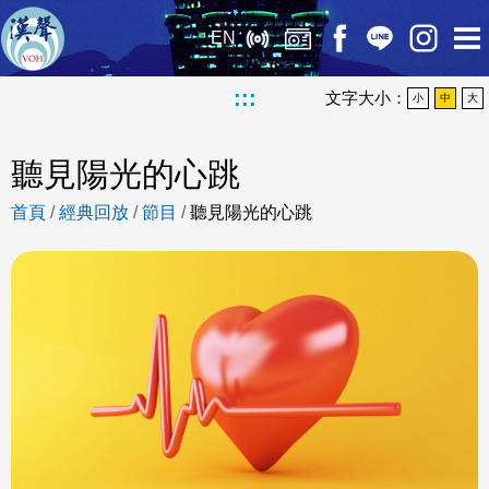
EN
:::
文字大小：
小
中
大
聽見陽光的心跳
首頁
/
經典回放
/
節目
/
聽見陽光的心跳