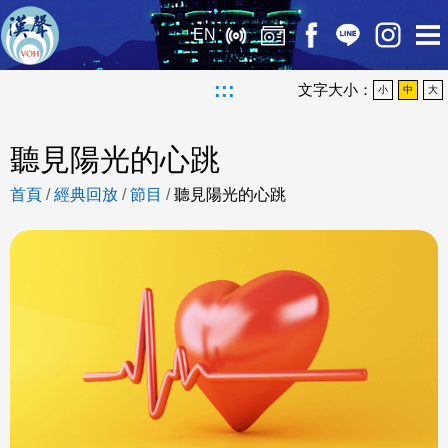
EN
:::
文字大小：
小
中
大
聽見陽光的心跳
首頁
/
經典回放
/
節目
/
聽見陽光的心跳