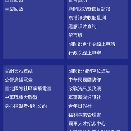
軍歌回放
電台參訪
軍樂回放
新聞採訪暨節目訪談
廣播訊號收聽量測
黑膠唱片查詢
留言版
國防部退伍令線上申請
行政院線上申辦
官網友站連結
國防部相關單位連結
公營廣播電臺
中華民國國防部
臺北國際社區廣播電臺
政戰資訊服務網
中華職棒大聯盟
軍事新聞通訊社
身心障礙者權利公約
青年日報社
福利事業管理處
國軍人才招募中心