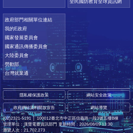
全民國防教育全球資訊網
政府部門相關單位連結
我的E政府
國家發展委員會
國家通訊傳播委員會
大陸委員會
勞動部
台灣就業通
隱私權保護政策
網站安全政策
政府網站資料開放宣告
網站導覽
(02)2321-5191
│
100012臺北市中正區信義路一段3號五樓B棟
管理單位：漢聲電臺資訊部門
更新時間：2026/08/09 13:30
瀏覽人次：21,702,273