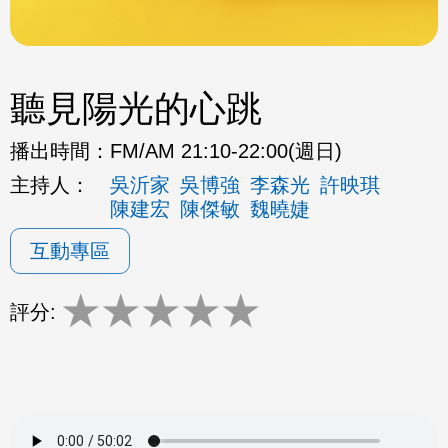
聽見陽光的心跳
播出時間：
FM/AM 21:10-22:00(週日)
主持人：
吳沂家
吳博強
李森光
許映琪
陳建宏
陳傑敏
魏曉婕
互動專區
★
★
★
★
★
評分: