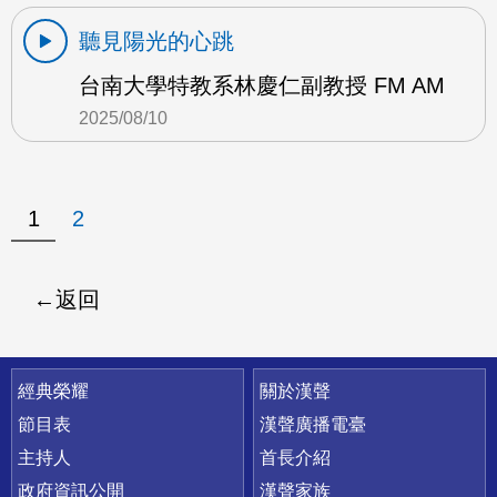
聽見陽光的心跳
台南大學特教系林慶仁副教授 FM AM
2025/08/10
1
2
返回
快速連結
經典榮耀
關於漢聲
節目表
漢聲廣播電臺
主持人
首長介紹
政府資訊公開
漢聲家族