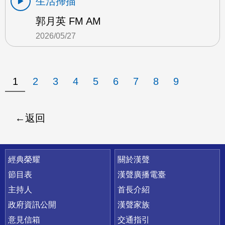
生活掃描
郭月英 FM AM
2026/05/27
1
2
3
4
5
6
7
8
9
返回
快速連結
經典榮耀
關於漢聲
節目表
漢聲廣播電臺
主持人
首長介紹
政府資訊公開
漢聲家族
意見信箱
交通指引