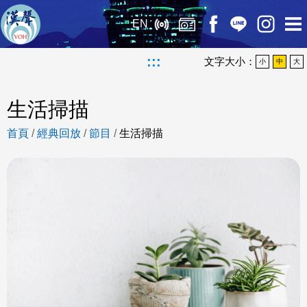
EN
:::
文字大小：
小
中
大
生活掃描
首頁
/
經典回放
/
節目
/
生活掃描