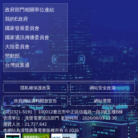
政府部門相關單位連結
我的E政府
國家發展委員會
國家通訊傳播委員會
大陸委員會
勞動部
台灣就業通
隱私權保護政策
網站安全政策
政府網站資料開放宣告
網站導覽
(02)2321-5191
│
100012臺北市中正區信義路一段3號五樓B棟
管理單位：漢聲電臺資訊部門
更新時間：2026/08/09 13:30
瀏覽人次：21,727,642
本網站為漢聲廣播電臺版權所有 © 2026