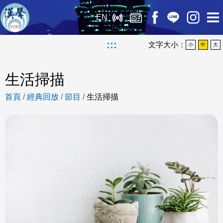
EN
:::
文字大小：
小
中
大
生活掃描
首頁
/
經典回放
/
節目
/
生活掃描