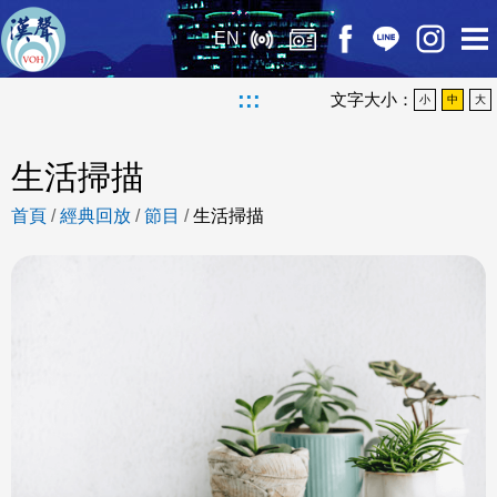
EN
:::
文字大小：
小
中
大
生活掃描
首頁
/
經典回放
/
節目
/
生活掃描