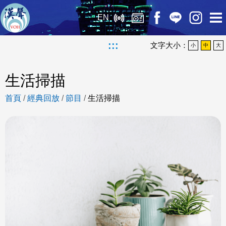
EN
:::
文字大小：
小
中
大
生活掃描
首頁
/
經典回放
/
節目
/
生活掃描