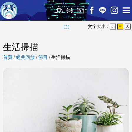
EN
:::
文字大小：
小
中
大
生活掃描
首頁
/
經典回放
/
節目
/
生活掃描