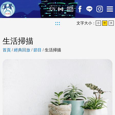
EN
:::
文字大小：
小
中
大
生活掃描
首頁
/
經典回放
/
節目
/
生活掃描