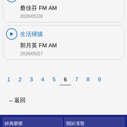
蔡佳芬 FM AM
2026/05/28
生活掃描
郭月英 FM AM
2026/05/27
1
2
3
4
5
6
7
8
9
返回
快速連結
經典榮耀
關於漢聲