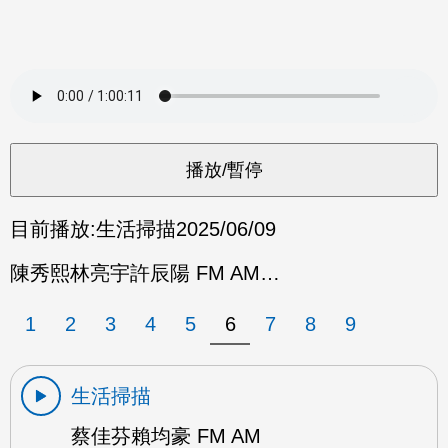
目前播放:
生活掃描
2025/06/09
陳秀熙林亮宇許辰陽 FM AM…
1
2
3
4
5
6
7
8
9
生活掃描
蔡佳芬賴均豪 FM AM