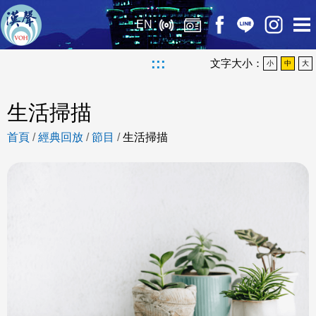
EN
:::
文字大小：
小
中
大
生活掃描
首頁
/
經典回放
/
節目
/
生活掃描