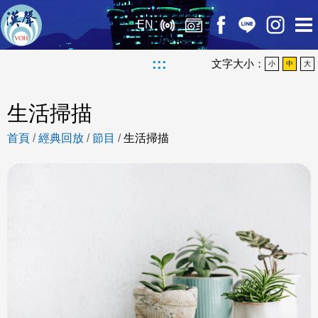
EN
:::
文字大小：
小
中
大
生活掃描
首頁
/
經典回放
/
節目
/
生活掃描