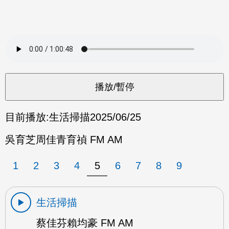
目前播放:
生活掃描
2025/06/25
吳育芝周佳青育禎 FM AM
1
2
3
4
5
6
7
8
9
生活掃描
蔡佳芬賴均豪 FM AM