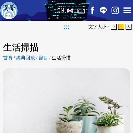
EN
:::
文字大小：
小
中
大
生活掃描
首頁
/
經典回放
/
節目
/
生活掃描