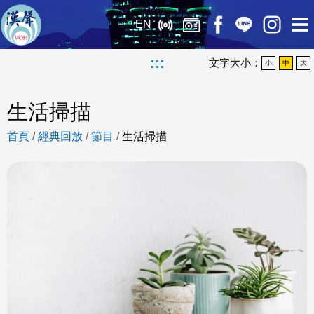
EN
:::
文字大小：
小
中
大
生活掃描
首頁
/
經典回放
/
節目
/
生活掃描