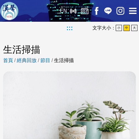
EN
:::
文字大小：
小
中
大
生活掃描
首頁
/
經典回放
/
節目
/
生活掃描