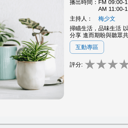
播出時間：
FM 09:00
AM 11:00
主持人：
梅少文
掃瞄生活，品味生活 
分享 進而期盼與聽眾
互動專區
★
★
★
評分: