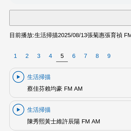
目前播放:
生活掃描
2025/08/13
張菊惠張育禎 FM
1
2
3
4
5
6
7
8
9
生活掃描
蔡佳芬賴均豪 FM AM
生活掃描
陳秀熙黃士維許辰陽 FM AM