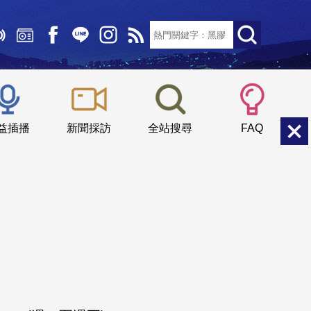
文字大小：
小
中
大
益插播
新聞採訪
全站搜尋
FAQ