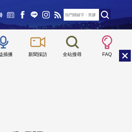
文字大小：
小
中
大
益插播
新聞採訪
全站搜尋
FAQ