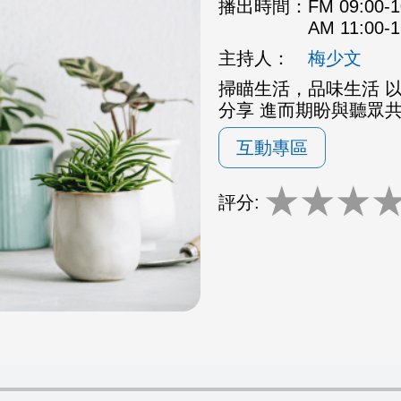
播出時間：
FM 09:00
AM 11:00
主持人：
梅少文
掃瞄生活，品味生活 
分享 進而期盼與聽眾
互動專區
★
★
★
評分: