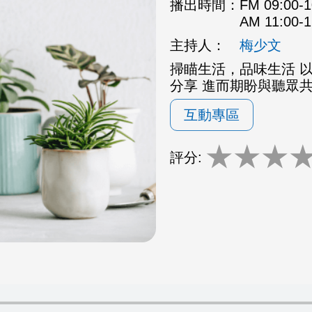
播出時間：
FM 09:00
AM 11:00
主持人：
梅少文
掃瞄生活，品味生活 
分享 進而期盼與聽眾
互動專區
★
★
★
評分: