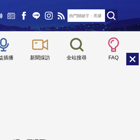
文字大小：
小
中
大
益插播
新聞採訪
全站搜尋
FAQ