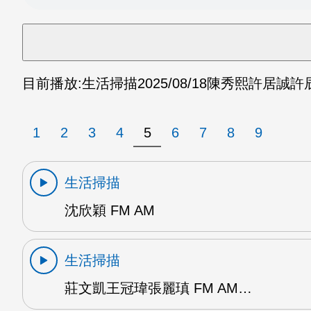
目前播放:
生活掃描
2025/08/18
陳秀熙許居誠許辰陽
1
2
3
4
5
6
7
8
9
生活掃描
沈欣穎 FM AM
生活掃描
莊文凱王冠瑋張麗瑱 FM AM…