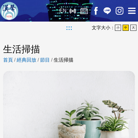
EN
:::
文字大小：
小
中
大
生活掃描
首頁
/
經典回放
/
節目
/
生活掃描