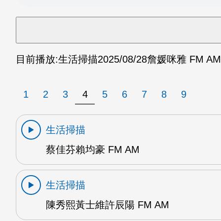
目前播放:
生活掃描
2025/08/28
詹媛咪雅 FM AM
1
2
3
4
5
6
7
8
9
生活掃描
蔡佳芬賴均豪 FM AM
生活掃描
陳秀熙黃士維許辰陽 FM AM