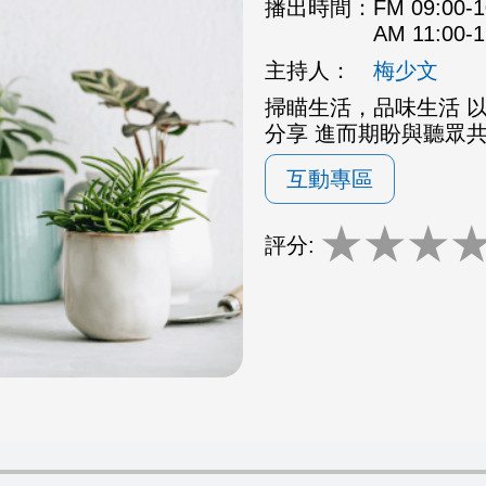
播出時間：
FM 09:00
AM 11:00
主持人：
梅少文
掃瞄生活，品味生活 
分享 進而期盼與聽眾
互動專區
★
★
★
評分: