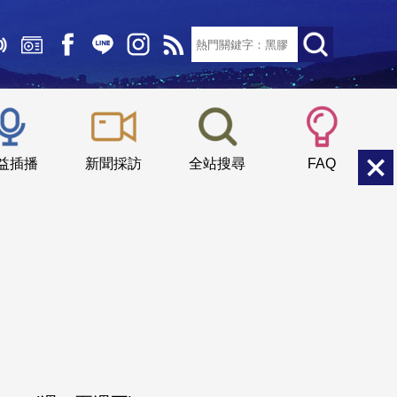
文字大小：
小
中
大
益插播
新聞採訪
全站搜尋
FAQ