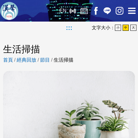
EN
:::
文字大小：
小
中
大
生活掃描
首頁
/
經典回放
/
節目
/
生活掃描