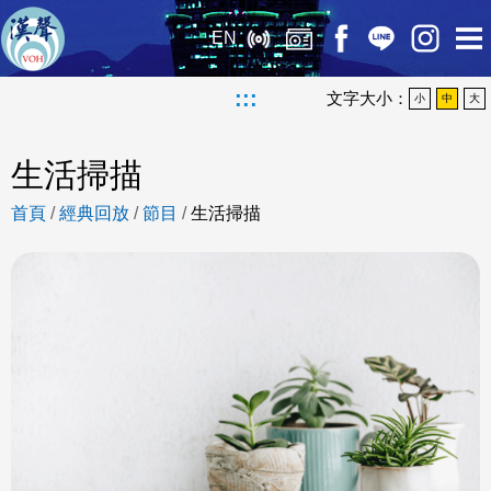
EN
:::
文字大小：
小
中
大
生活掃描
首頁
/
經典回放
/
節目
/
生活掃描