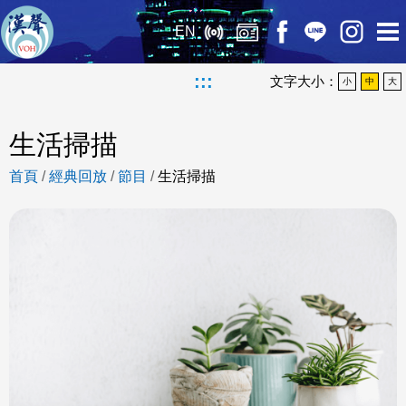
EN
:::
文字大小：
小
中
大
生活掃描
首頁
/
經典回放
/
節目
/
生活掃描