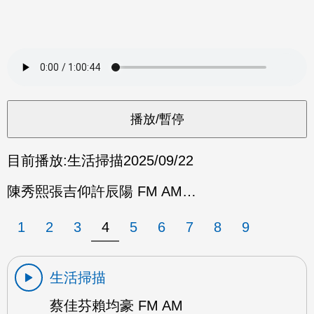
目前播放:
生活掃描
2025/09/22
陳秀熙張吉仰許辰陽 FM AM…
1
2
3
4
5
6
7
8
9
生活掃描
蔡佳芬賴均豪 FM AM