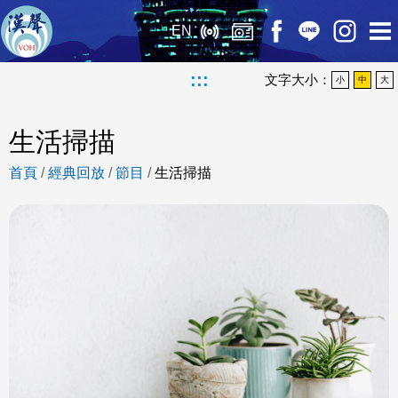
EN
:::
文字大小：
小
中
大
生活掃描
首頁
/
經典回放
/
節目
/
生活掃描