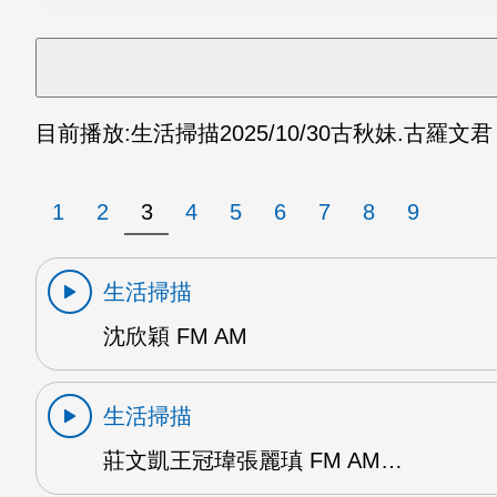
目前播放:
生活掃描
2025/10/30
古秋妹.古羅文君 
1
2
3
4
5
6
7
8
9
生活掃描
沈欣穎 FM AM
生活掃描
莊文凱王冠瑋張麗瑱 FM AM…