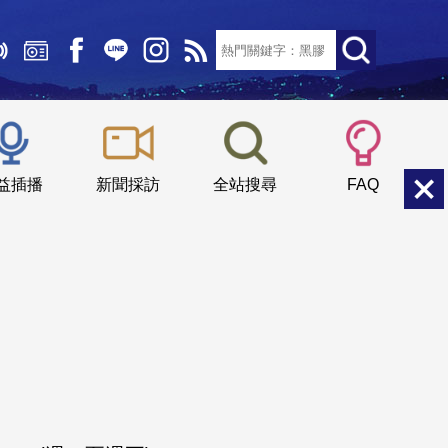
文字大小：
小
中
大
益插播
新聞採訪
全站搜尋
FAQ