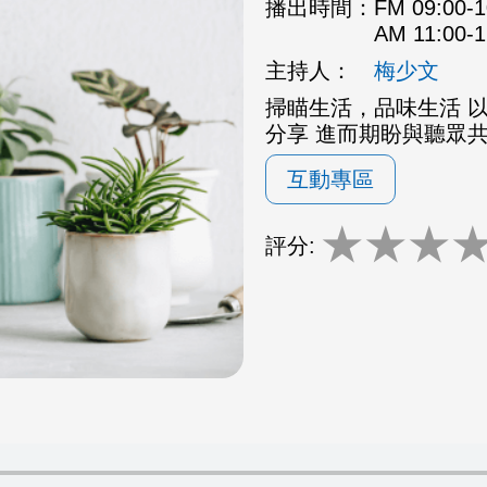
播出時間：
FM 09:00
AM 11:00
主持人：
梅少文
掃瞄生活，品味生活 
分享 進而期盼與聽眾
互動專區
★
★
★
評分: