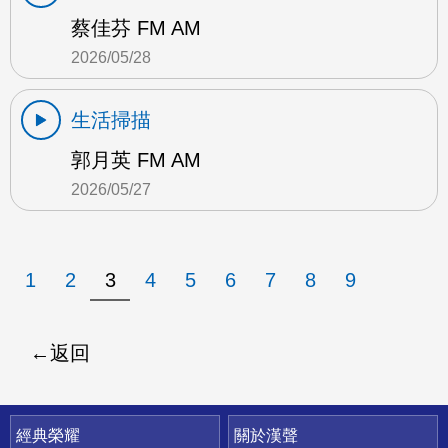
蔡佳芬 FM AM
2026/05/28
生活掃描
郭月英 FM AM
2026/05/27
1
2
3
4
5
6
7
8
9
返回
快速連結
經典榮耀
關於漢聲