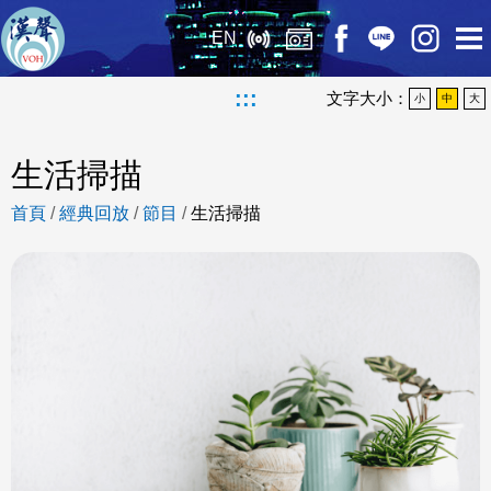
EN
:::
文字大小：
小
中
大
生活掃描
首頁
/
經典回放
/
節目
/
生活掃描