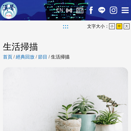
EN
:::
文字大小：
小
中
大
生活掃描
首頁
/
經典回放
/
節目
/
生活掃描