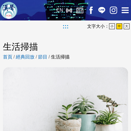
EN
:::
文字大小：
小
中
大
生活掃描
首頁
/
經典回放
/
節目
/
生活掃描