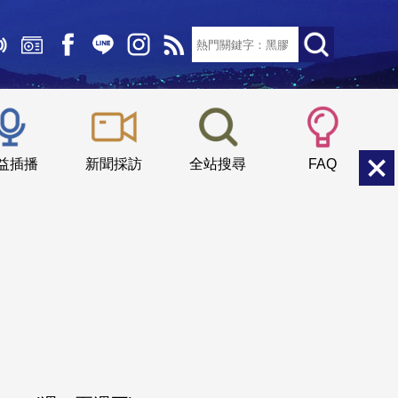
文字大小：
小
中
大
益插播
新聞採訪
全站搜尋
FAQ