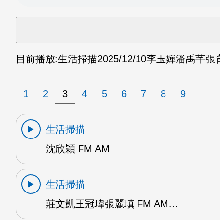
目前播放:
生活掃描
2025/12/10
李玉嬋潘禹芊張育禎
1
2
3
4
5
6
7
8
9
生活掃描
沈欣穎 FM AM
生活掃描
莊文凱王冠瑋張麗瑱 FM AM…