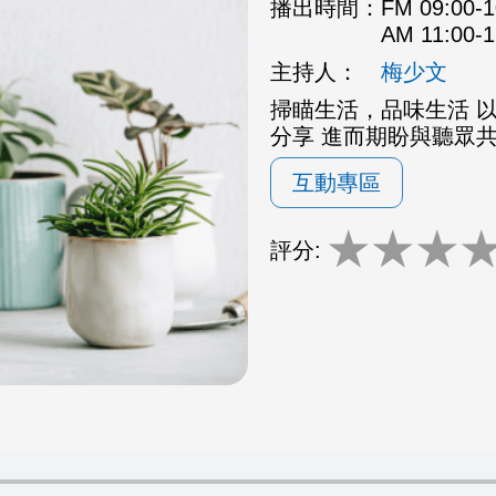
播出時間：
FM 09:00
AM 11:00
主持人：
梅少文
掃瞄生活，品味生活 
分享 進而期盼與聽眾
互動專區
★
★
★
評分: