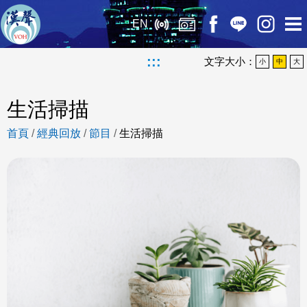
EN
:::
文字大小：
小
中
大
生活掃描
首頁
/
經典回放
/
節目
/
生活掃描