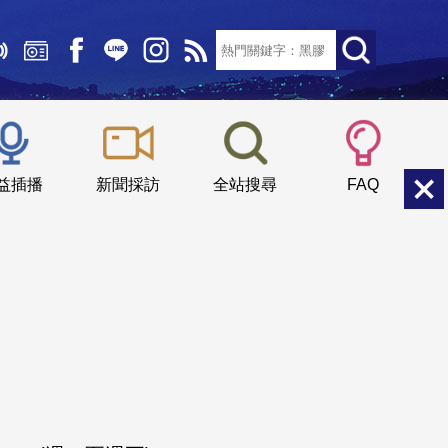
文字大小：
小
中
大
益插播
新聞採訪
全站搜尋
FAQ