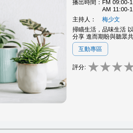
播出時間：
FM 09:00
AM 11:00
主持人：
梅少文
掃瞄生活，品味生活 
分享 進而期盼與聽眾
互動專區
★
★
★
評分: