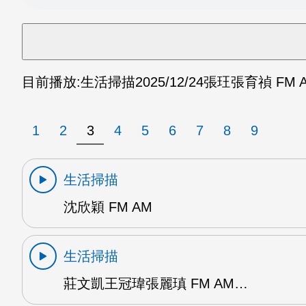
目前播放:
生活掃描
2025/12/24
張玨張育禎 FM 
1
2
3
4
5
6
7
8
9
生活掃描
沈欣穎 FM AM
生活掃描
莊文凱王冠瑋張麗瑱 FM AM…