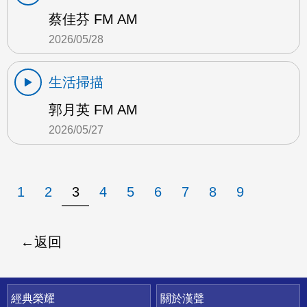
蔡佳芬 FM AM
2026/05/28
生活掃描
郭月英 FM AM
2026/05/27
1
2
3
4
5
6
7
8
9
返回
快速連結
經典榮耀
關於漢聲