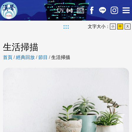
EN
:::
文字大小：
小
中
大
生活掃描
首頁
/
經典回放
/
節目
/
生活掃描