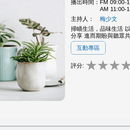
播出時間：
FM 09:00
AM 11:00
主持人：
梅少文
掃瞄生活，品味生活 
分享 進而期盼與聽眾
互動專區
★
★
★
評分: