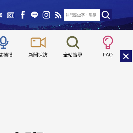
文字大小：
小
中
大
益插播
新聞採訪
全站搜尋
FAQ