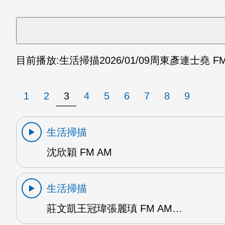
目前播放:
生活掃描
2026/01/09
周東彥連士堯 FM
1
2
3
4
5
6
7
8
9
生活掃描
沈欣穎 FM AM
生活掃描
莊文凱王冠瑋張麗瑱 FM AM…