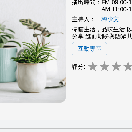
播出時間：
FM 09:00
AM 11:00
主持人：
梅少文
掃瞄生活，品味生活 
分享 進而期盼與聽眾
互動專區
★
★
★
評分: