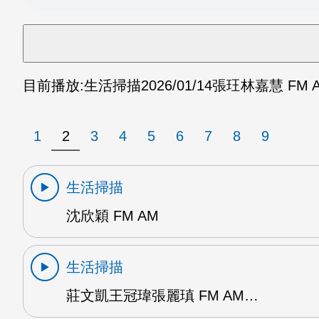
目前播放:
生活掃描
2026/01/14
張玨林嘉慧 FM 
1
2
3
4
5
6
7
8
9
生活掃描
沈欣穎 FM AM
生活掃描
莊文凱王冠瑋張麗瑱 FM AM…