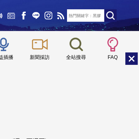
文字大小：
小
中
大
益插播
新聞採訪
全站搜尋
FAQ