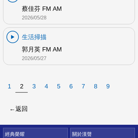
蔡佳芬 FM AM
2026/05/28
生活掃描
郭月英 FM AM
2026/05/27
1
2
3
4
5
6
7
8
9
返回
快速連結
經典榮耀
關於漢聲