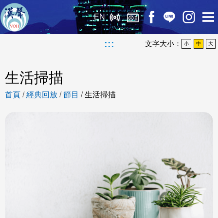
EN
:::
文字大小：
小
中
大
生活掃描
首頁
/
經典回放
/
節目
/
生活掃描