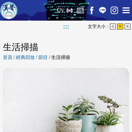
EN
:::
文字大小：
小
中
大
生活掃描
首頁
/
經典回放
/
節目
/
生活掃描