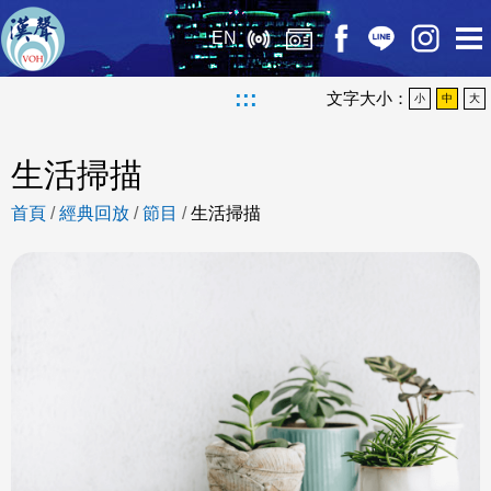
EN
:::
文字大小：
小
中
大
生活掃描
首頁
/
經典回放
/
節目
/
生活掃描