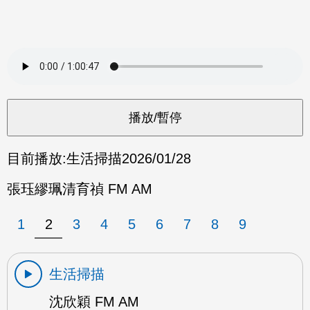
目前播放:
生活掃描
2026/01/28
張珏繆珮清育禎 FM AM
1
2
3
4
5
6
7
8
9
生活掃描
沈欣穎 FM AM