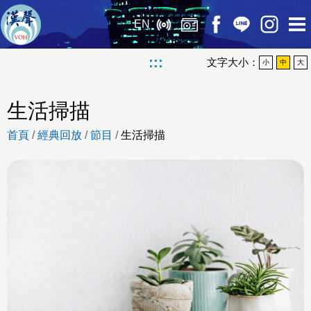
EN
:::
文字大小：
小
中
大
生活掃描
首頁
/
經典回放
/
節目
/
生活掃描