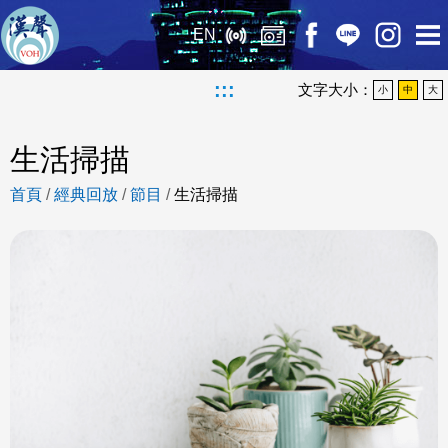
EN
:::
文字大小：
小
中
大
生活掃描
首頁
/
經典回放
/
節目
/
生活掃描