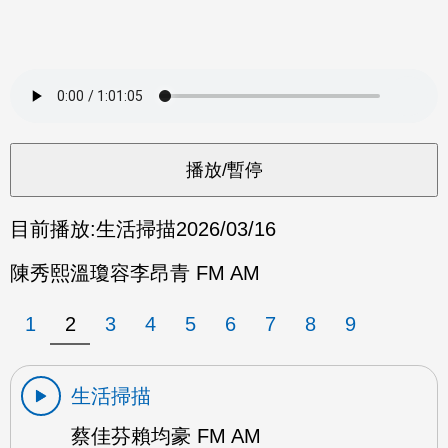
目前播放:
生活掃描
2026/03/16
陳秀熙溫瓊容李昂青 FM AM
1
2
3
4
5
6
7
8
9
生活掃描
蔡佳芬賴均豪 FM AM