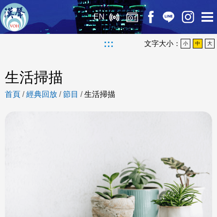
EN
:::
文字大小：
小
中
大
生活掃描
首頁
/
經典回放
/
節目
/
生活掃描